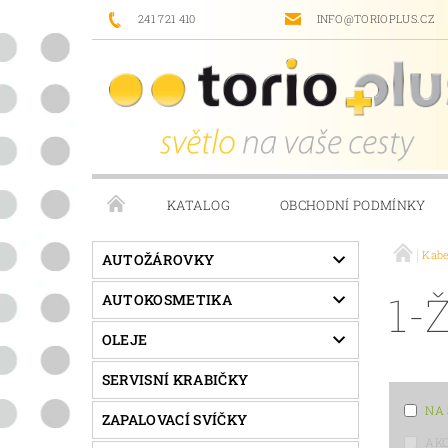
241 721 410
INFO@TORIOPLUS.CZ
KATALOG
OBCHODNÍ PODMÍNKY
Kabe
PRODÁVANÉ ZNAČKY
NAPIŠTE NÁM
AUTOŽÁROVKY
1-
AUTOKOSMETIKA
OLEJE
SERVISNÍ KRABIČKY
NA
ZAPALOVACÍ SVÍČKY
AK