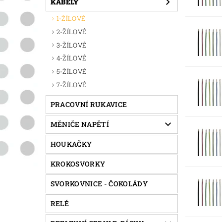
KABELY
1-ŽÍLOVÉ
2-ŽÍLOVÉ
3-ŽÍLOVÉ
4-ŽÍLOVÉ
5-ŽÍLOVÉ
7-ŽÍLOVÉ
PRACOVNÍ RUKAVICE
MĚNIČE NAPĚTÍ
HOUKAČKY
KROKOSVORKY
SVORKOVNICE - ČOKOLÁDY
RELÉ