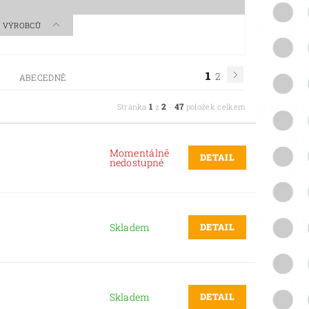
 A VÝROBCŮ
1
2
ABECEDNĚ
1
2
47
Stránka
z
-
položek celkem
Momentálně
DETAIL
nedostupné
DETAIL
Skladem
DETAIL
Skladem