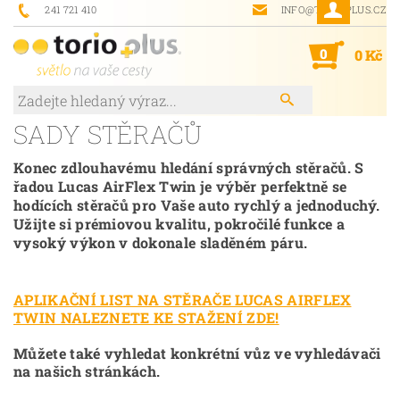
241 721 410
INFO@TORIOPLUS.CZ
0
0 Kč
SADY STĚRAČŮ
Konec zdlouhavému hledání správných stěračů. S
řadou Lucas AirFlex Twin je výběr perfektně se
hodících stěračů pro Vaše auto rychlý a jednoduchý.
Užijte si prémiovou kvalitu, pokročilé funkce a
vysoký výkon v dokonale sladěném páru.
APLIKAČNÍ LIST NA STĚRAČE LUCAS AIRFLEX
TWIN NALEZNETE KE STAŽENÍ ZDE!
Můžete také vyhledat konkrétní vůz ve vyhledávači
na našich stránkách.