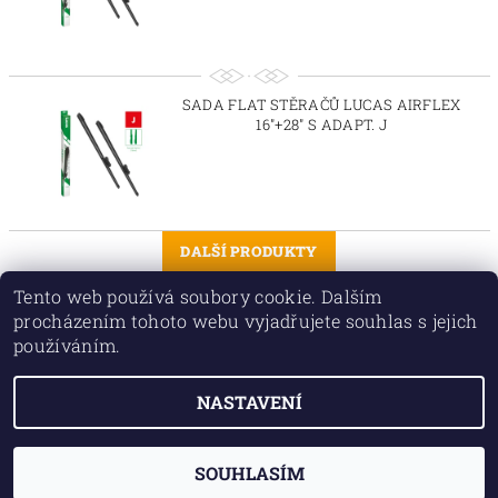
SADA FLAT STĚRAČŮ LUCAS AIRFLEX
16"+28" S ADAPT. J
DALŠÍ PRODUKTY
Tento web používá soubory cookie. Dalším
1
...
2
3
6
procházením tohoto webu vyjadřujete souhlas s jejich
používáním.
NASTAVENÍ
2026 © TORIO PLUS spol. s r.o., všechna práva vyhrazena
Vytvořil Shoptet
SOUHLASÍM