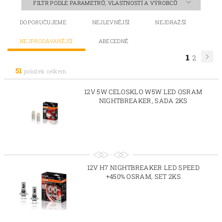
FILTR PODLE PARAMETRŮ, VLASTNOSTÍ A VÝROBCŮ
DOPORUČUJEME
NEJLEVNĚJŠÍ
NEJDRAŽŠÍ
NEJPRODÁVANĚJŠÍ
ABECEDNĚ
1
2
51
položek celkem
12V 5W CELOSKLO W5W LED OSRAM
NIGHTBREAKER, SADA 2KS
12V H7 NIGHTBREAKER LED SPEED
+450% OSRAM, SET 2KS