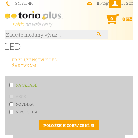
241 721 410
INFO@TORIOPLUS.CZ
0
0 Kč
LED
PŘÍSLUŠENSTVÍ K LED
ŽÁROVKÁM
NA SKLADĚ
AKCE
NOVINKA
NIŽŠÍ CENA!
POLOŽEK K ZOBRAZENÍ:
51