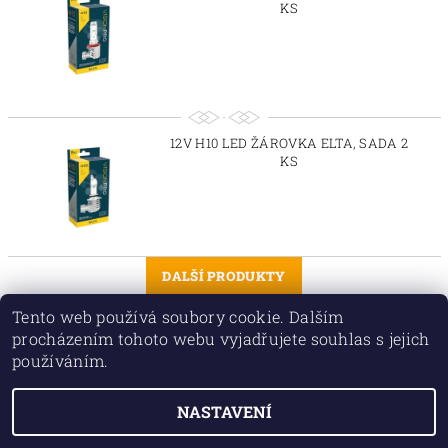
KS
12V H10 LED ŽÁROVKA ELTA, SADA 2
KS
DALŠÍ PRODUKTY
Tento web používá soubory cookie. Dalším
1
2
procházením tohoto webu vyjadřujete souhlas s jejich
používáním.
NASTAVENÍ
2026 © TORIO PLUS spol. s r.o., všechna práva vyhrazena