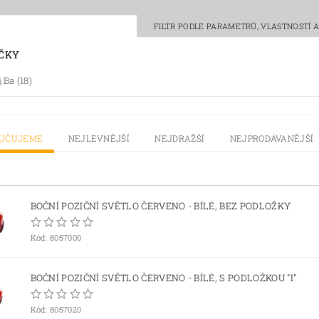
FILTR PODLE PARAMETRŮ, VLASTNOSTÍ
ČKY
j.Ba
(18)
RUČUJEME
NEJLEVNĚJŠÍ
NEJDRAŽŠÍ
NEJPRODÁVANĚJŠÍ
BOČNÍ POZIČNÍ SVĚTLO ČERVENO - BÍLÉ, BEZ PODLOŽKY
Kód:
8057000
BOČNÍ POZIČNÍ SVĚTLO ČERVENO - BÍLÉ, S PODLOŽKOU "I"
Kód:
8057020