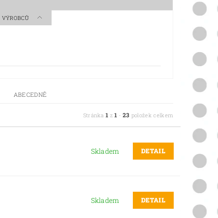
 A VÝROBCŮ
ABECEDNĚ
1
1
23
Stránka
z
-
položek celkem
DETAIL
Skladem
DETAIL
Skladem