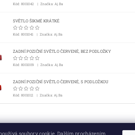
Kód:
8001042
Značka: Aj.Ba
SVĚTLO ŠIKMÉ KRÁTKÉ
Kód:
8001041
Značka: Aj.Ba
ZADNÍ POZIČNÍ SVĚTLO ČERVENÉ, BEZ PODLOŽKY
Kód:
8001009
Značka: Aj.Ba
ZADNÍ POZIČNÍ SVĚTLO ČERVENÉ, S PODLOŽKOU
Kód:
8001012
Značka: Aj.Ba
používá soubory cookie. Dalším procházením