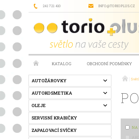
241 721 410
INFO@TORIOPLUS.CZ
KATALOG
OBCHODNÍ PODMÍNKY
Svět
PRODÁVANÉ ZNAČKY
NAPIŠTE NÁM
AUTOŽÁROVKY
PO
AUTOKOSMETIKA
OLEJE
SERVISNÍ KRABIČKY
NA
ZAPALOVACÍ SVÍČKY
AK