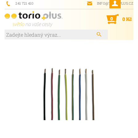
241 721 410
INFO@TORIOPLUS.CZ
0
0 Kč