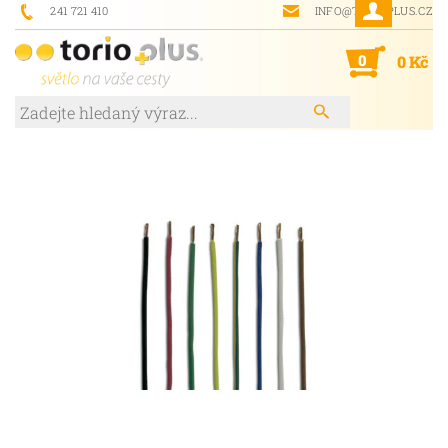
241 721 410
INFO@TORIOPLUS.CZ
0
0 Kč