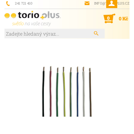
241 721 410
INFO@TORIOPLUS.CZ
0
0 Kč