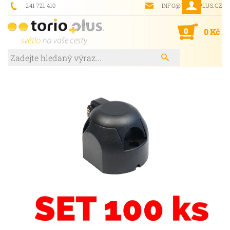
241 721 410
INFO@TORIOPLUS.CZ
0
0 Kč