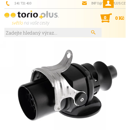
241 721 410
INFO@TORIOPLUS.CZ
0
0 Kč