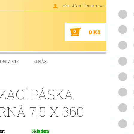
|
PŘIHLÁŠENÍ
REGISTRACE
0
0 Kč
KONTAKTY
O NÁS
ZACÍ PÁSKA
RNÁ 7,5 X 360
ost
Skladem