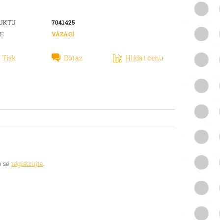
DUKTU
7041425
IE
VÁZACÍ
Tisk
Dotaz
Hlídat cenu
 se
registrujte
.