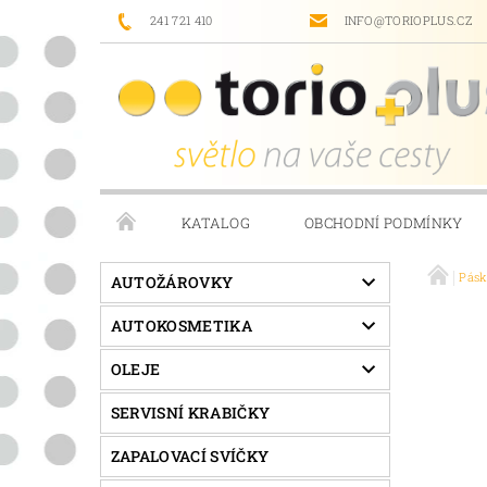
241 721 410
INFO@TORIOPLUS.CZ
KATALOG
OBCHODNÍ PODMÍNKY
Pás
PRODÁVANÉ ZNAČKY
NAPIŠTE NÁM
AUTOŽÁROVKY
AUTOKOSMETIKA
OLEJE
SERVISNÍ KRABIČKY
ZAPALOVACÍ SVÍČKY