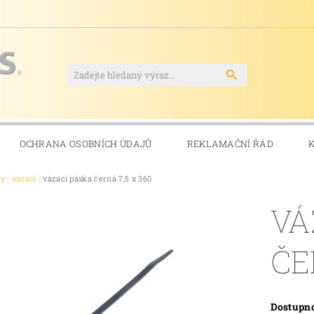
OCHRANA OSOBNÍCH ÚDAJŮ
REKLAMAČNÍ ŘÁD
ky
vázací
vázací páska černá 7,5 x 360
VÁ
ČE
Dostupn