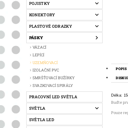
POJISTKY
KONEKTORY
PLASTOVÉ ODRAZKY
PÁSKY
VÁZACÍ
LEPÍCÍ
UZEMŇOVACÍ
POPIS
IZOLAČNÍ PVC
SMRŠŤOVACÍ BUŽÍRKY
DISKU
SVAZKOVACÍ SPIRÁLY
Délka: 1
PRACOVNÍ LED SVĚTLA
Buďte prv
SVĚTLA
Pouze re
SVĚTLA LED