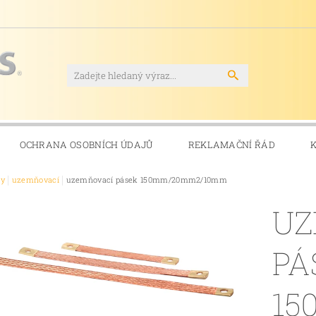
OCHRANA OSOBNÍCH ÚDAJŮ
REKLAMAČNÍ ŘÁD
ky
uzemňovací
uzemňovací pásek 150mm/20mm2/10mm
UZ
PÁ
15