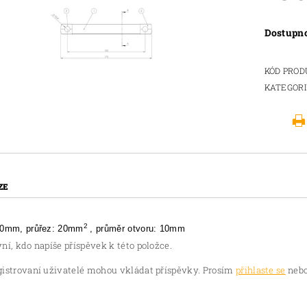
Dostupn
KÓD PRO
KATEGOR
ZE
2
50mm, průřez: 20mm
, průměr otvoru: 10mm
ní, kdo napíše příspěvek k této položce.
gistrovaní uživatelé mohou vkládat příspěvky. Prosím
přihlaste se
nebo