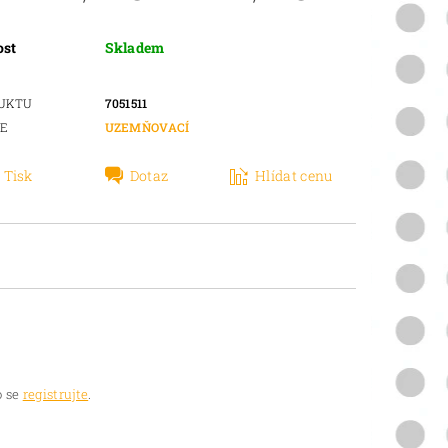
ost
Skladem
DUKTU
7051511
IE
UZEMŇOVACÍ
Tisk
Dotaz
Hlídat cenu
 se
registrujte
.