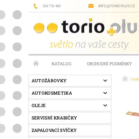
241 721 410
INFO@TORIOPLUS.CZ
KATALOG
OBCHODNÍ PODMÍNKY
Pás
PRODÁVANÉ ZNAČKY
NAPIŠTE NÁM
AUTOŽÁROVKY
AUTOKOSMETIKA
OLEJE
SERVISNÍ KRABIČKY
ZAPALOVACÍ SVÍČKY