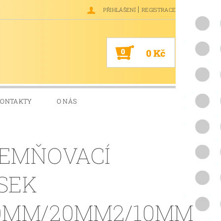
|
PŘIHLÁŠENÍ
REGISTRACE
0
0 Kč
KONTAKTY
O NÁS
EMŇOVACÍ
SEK
0MM/20MM2/10MM