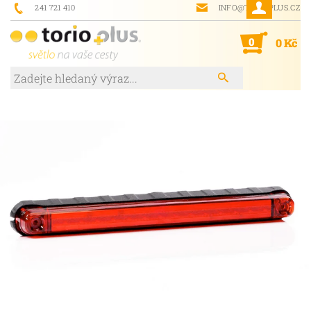
241 721 410
INFO@TORIOPLUS.CZ
0
0 Kč