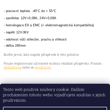
- pracovní teplota: -40°C do + 55°C
- spotřeba: 12V=0,08A, 24V=0,08A
- homologace E9 a EMC (= elektromagnetická kompatibilita)
- napětí 12V-36V
- odolnost vůči otřesům, prachu a vlhkosti
- délka 240mm
Buďte první, kdo napíše příspěvek k této položce.
Pouze registrovaní uživatelé mohou vkládat příspěvky. Prosím
přihlaste se
nebo se
registrujte
.
Tento web používá soubory cookie. Dalším
procházením tohoto webu vyjadřujete souhlas s jejich
používáním.