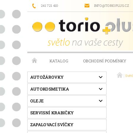
241 721 410
INFO@TORIOPLUS.CZ
KATALOG
OBCHODNÍ PODMÍNKY
Svět
PRODÁVANÉ ZNAČKY
NAPIŠTE NÁM
AUTOŽÁROVKY
AUTOKOSMETIKA
OLEJE
SERVISNÍ KRABIČKY
ZAPALOVACÍ SVÍČKY