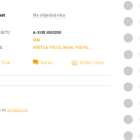
ost
Na objednávku
DUKTU
A-3155.1000250
SIM
IE
SVĚTLA IVECO, MAN, VOLVO,...
Tisk
Dotaz
Hlídat cenu
 se
registrujte
.