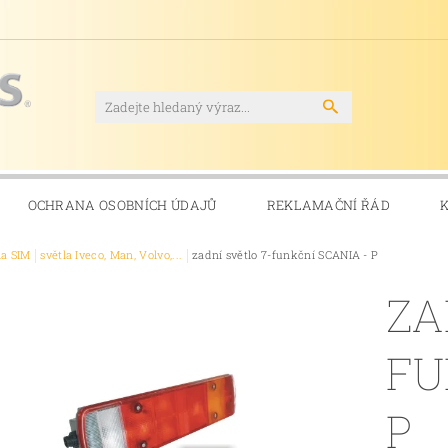
OCHRANA OSOBNÍCH ÚDAJŮ
REKLAMAČNÍ ŘÁD
la SIM
světla Iveco, Man, Volvo,...
zadní světlo 7-funkční SCANIA - P
ZA
FU
P