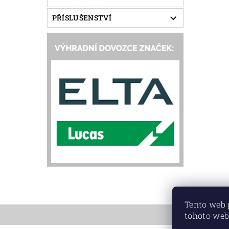
PŘÍSLUŠENSTVÍ
Tento web 
tohoto web