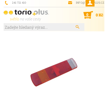
241 721 410
INFO@TORIOPLUS.CZ
0
0 Kč