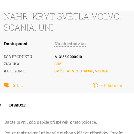
NÁHR. KRYT SVĚTLA VOLVO,
SCANIA, UNI
Dostupnost
Na objednávku
KÓD PRODUKTU
A-3155.0000010
ZNAČKA
SIM
KATEGORIE
SVĚTLA IVECO, MAN, VOLVO,...
Dotaz
Hlídat cenu
DISKUZE
Buďte první, kdo napíše příspěvek k této položce.
Pouze registrovaní uživatelé mohou vkládat příspěvky. Prosím