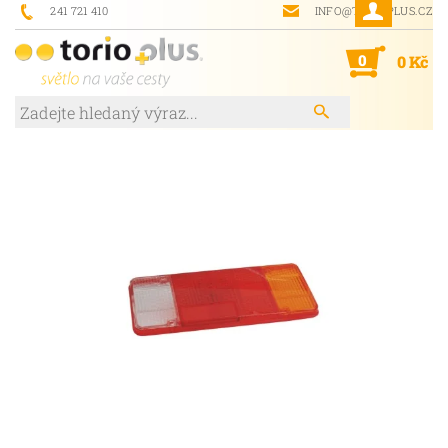
241 721 410
INFO@TORIOPLUS.CZ
0
0 Kč