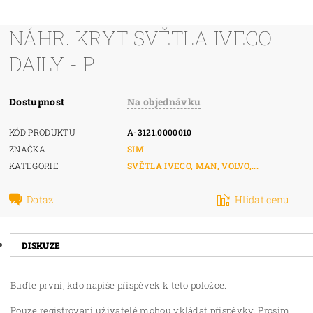
NÁHR. KRYT SVĚTLA IVECO
DAILY - P
Dostupnost
Na objednávku
KÓD PRODUKTU
A-3121.0000010
ZNAČKA
SIM
KATEGORIE
SVĚTLA IVECO, MAN, VOLVO,...
Dotaz
Hlídat cenu
DISKUZE
Buďte první, kdo napíše příspěvek k této položce.
Pouze registrovaní uživatelé mohou vkládat příspěvky. Prosím