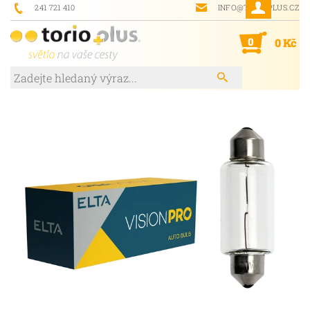
241 721 410
INFO@TORIOPLUS.CZ
0
0 Kč