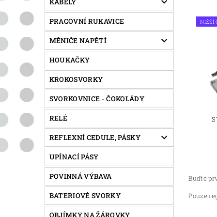
KABELY
PRACOVNÍ RUKAVICE
NIŽŠÍ
MĚNIČE NAPĚTÍ
HOUKAČKY
KROKOSVORKY
SVORKOVNICE - ČOKOLÁDY
RELÉ
S
REFLEXNÍ CEDULE, PÁSKY
UPÍNACÍ PÁSY
POVINNÁ VÝBAVA
Buďte prv
BATERIOVÉ SVORKY
Pouze re
OBJÍMKY NA ŽÁROVKY