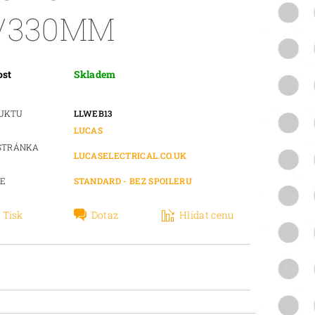
"/330MM
ost
Skladem
DUKTU
LLWEB13
LUCAS
STRÁNKA
LUCASELECTRICAL.CO.UK
IE
STANDARD - BEZ SPOILERU
Tisk
Dotaz
Hlídat cenu