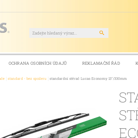
OCHRANA OSOBNÍCH ÚDAJŮ
REKLAMAČNÍ ŘÁD
ače
standard - bez spoileru
standardní stěrač Lucas Economy 13"/330mm
ST
ST
E