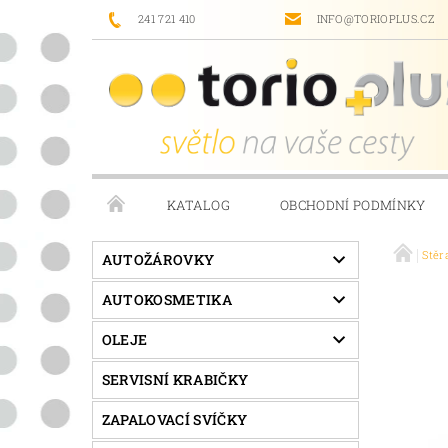
241 721 410
INFO@TORIOPLUS.CZ
KATALOG
OBCHODNÍ PODMÍNKY
Stěr
PRODÁVANÉ ZNAČKY
NAPIŠTE NÁM
AUTOŽÁROVKY
AUTOKOSMETIKA
OLEJE
SERVISNÍ KRABIČKY
ZAPALOVACÍ SVÍČKY