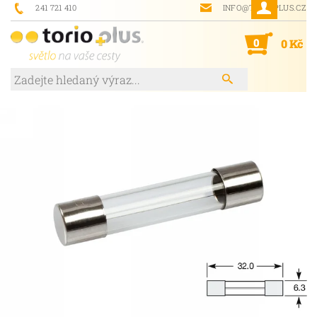
241 721 410
INFO@TORIOPLUS.CZ
0
0 Kč