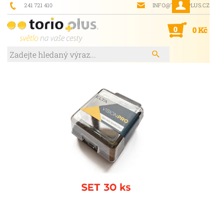
241 721 410
INFO@TORIOPLUS.CZ
0
0 Kč