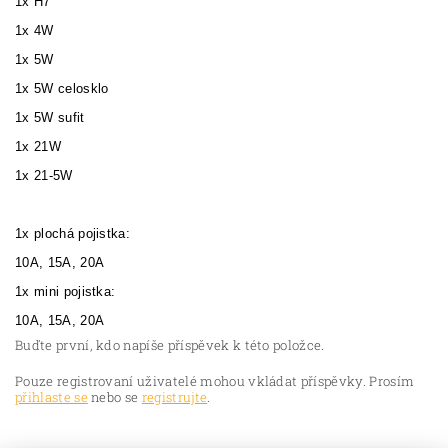
1x H7
1x 4W
1x 5W
1x 5W celosklo
1x 5W sufit
1x 21W
1x 21-5W
1x plochá pojistka:
10A, 15A, 20A
1x mini pojistka:
10A, 15A, 20A
Buďte první, kdo napíše příspěvek k této položce.
Pouze registrovaní uživatelé mohou vkládat příspěvky. Prosím
přihlaste se
nebo se
registrujte
.