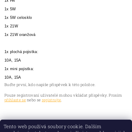
1x H4
1x 5W
1x 5W celosklo
1x 21W
1x 21W oranžová
1x plochá pojistka:
10A, 15A
1x mini pojistka:
10A, 15A
Buďte první, kdo napíše příspěvek k této položce.
Pouze registrovaní uživatelé mohou vkládat příspěvky. Prosím
přihlaste se
nebo se
registrujte
.
Tento web používá soubory cookie. Dalším