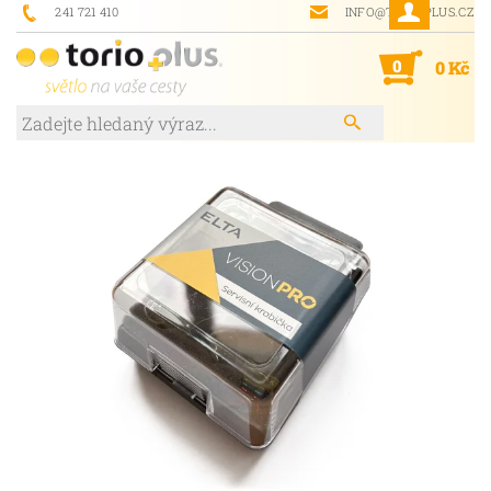
241 721 410
INFO@TORIOPLUS.CZ
0
0 Kč