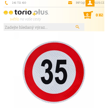
241 721 410
INFO@TORIOPLUS.CZ
0
0 Kč