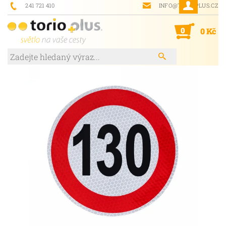
241 721 410
INFO@TORIOPLUS.CZ
0
0 Kč