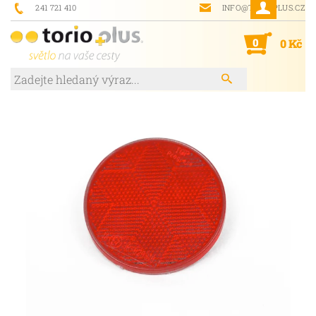
241 721 410
INFO@TORIOPLUS.CZ
0
0 Kč