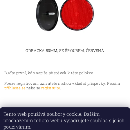
ODRAZKA 80MM, SE ŠROUBEM, ČERVENÁ
Buďte první, kdo napíše příspěvek k této položce.
Pouze registrovaní uživatelé mohou vkládat příspěvky. Prosím
přihlaste se
nebo se
registrujte
.
Tento web používá soubory cookie. Dalším
procházením tohoto webu vyjadřujete souhlas s jejich
používáním.