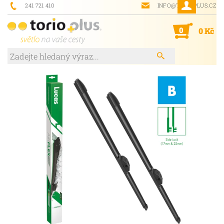
241 721 410
INFO@TORIOPLUS.CZ
0
0 Kč