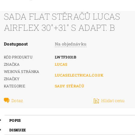
SADA FLAT STĚRAČŮ LUCAS
AIRFLEX 30"+31" S ADAPT. B
Dostupnost
Na objednávku
KÓD PRODUKTU
LWTF3031B
ZNAČKA
LUCAS
WEBOVÁ STRÁNKA
LUCASELECTRICAL.CO.UK
ZNAČKY
KATEGORIE
SADY STĚRAČŮ
Dotaz
Hlídat cenu
POPIS
DISKUZE