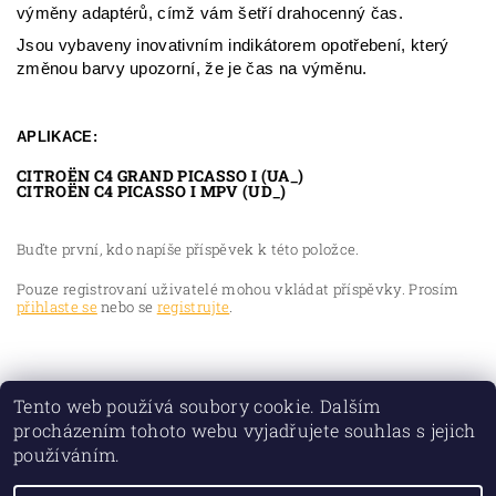
výměny adaptérů, címž vám šetří drahocenný čas.
Jsou vybaveny inovativním indikátorem opotřebení, který
změnou barvy upozorní, že je čas na výměnu.
APLIKACE:
CITROËN C4 GRAND PICASSO I (UA_)
CITROËN C4 PICASSO I MPV (UD_)
Buďte první, kdo napíše příspěvek k této položce.
Pouze registrovaní uživatelé mohou vkládat příspěvky. Prosím
přihlaste se
nebo se
registrujte
.
Tento web používá soubory cookie. Dalším
procházením tohoto webu vyjadřujete souhlas s jejich
používáním.