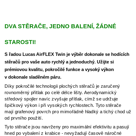
DVA STĚRAČE, JEDNO BALENÍ, ŽÁDNÉ
STAROSTI!
S řadou Lucas AirFLEX Twin je výběr dokonale se hodících
stěračů pro vaše auto rychlý a jednoduchý. Užijte si
prémiovou kvalitu, pokročilé funkce a vysoký výkon
v dokonale sladěném páru.
Díky pokročilé technologii plochých stěračů je zaručený
rovnoměrný přítlak po celé délce lišty. Aerodynamický
středový spojler navíc zvyšuje přítlak, címž se udržuje
špičkový výkon i při vysokých rychlostech.
Tyto stěrače
mají grafenový povrch pro mimořádně hladký a tichý chod už
od prvního použití.
Tyto stěrače jsou navrženy pro maximální efektivitu a pasují
hned po vybalení z krabice - nevyžadují časově náročné