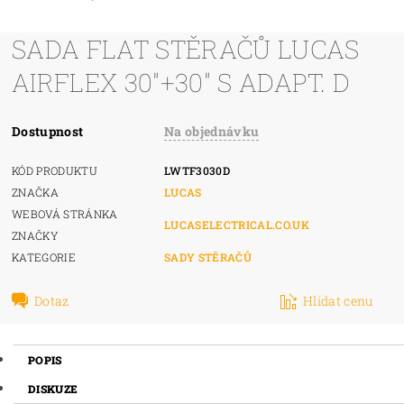
SADA FLAT STĚRAČŮ LUCAS
AIRFLEX 30"+30" S ADAPT. D
Dostupnost
Na objednávku
KÓD PRODUKTU
LWTF3030D
ZNAČKA
LUCAS
WEBOVÁ STRÁNKA
LUCASELECTRICAL.CO.UK
ZNAČKY
KATEGORIE
SADY STĚRAČŮ
Dotaz
Hlídat cenu
POPIS
DISKUZE