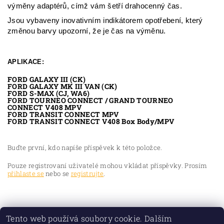
výměny adaptérů, címž vám šetří drahocenný čas.
Jsou vybaveny inovativním indikátorem opotřebení, který
změnou barvy upozorní, že je čas na výměnu.
APLIKACE:
FORD GALAXY III (CK)
FORD GALAXY MK III VAN (CK)
FORD S-MAX (CJ, WA6)
FORD TOURNEO CONNECT / GRAND TOURNEO
CONNECT V408 MPV
FORD TRANSIT CONNECT MPV
FORD TRANSIT CONNECT V408 Box Body/MPV
Buďte první, kdo napíše příspěvek k této položce.
Pouze registrovaní uživatelé mohou vkládat příspěvky. Prosím
přihlaste se
nebo se
registrujte
.
Tento web používá soubory cookie. Dalším