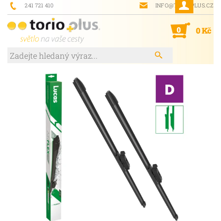
241 721 410
INFO@TORIOPLUS.CZ
0
0 Kč