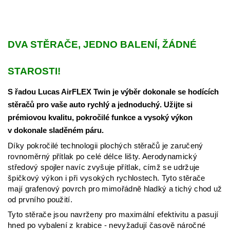
DVA STĚRAČE, JEDNO BALENÍ, ŽÁDNÉ
STAROSTI!
S řadou Lucas AirFLEX Twin je výběr dokonale se hodících
stěračů pro vaše auto rychlý a jednoduchý. Užijte si
prémiovou kvalitu, pokročilé funkce a vysoký výkon
v dokonale sladěném páru.
Díky pokročilé technologii plochých stěračů je zaručený
rovnoměrný přítlak po celé délce lišty. Aerodynamický
středový spojler navíc zvyšuje přítlak, címž se udržuje
špičkový výkon i při vysokých rychlostech.
Tyto stěrače
mají grafenový povrch pro mimořádně hladký a tichý chod už
od prvního použití.
Tyto stěrače jsou navrženy pro maximální efektivitu a pasují
hned po vybalení z krabice - nevyžadují časově náročné