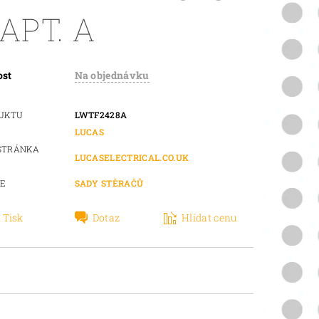
APT. A
ost
Na objednávku
DUKTU
LWTF2428A
LUCAS
STRÁNKA
LUCASELECTRICAL.CO.UK
IE
SADY STĚRAČŮ
Tisk
Dotaz
Hlídat cenu