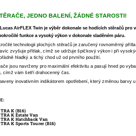
TĚRAČE, JEDNO BALENÍ, ŽÁDNÉ STAROSTI!
Lucas AirFLEX Twin je výběr dokonale se hodících stěračů pro v
 pokročilé funkce a vysoký výkon v dokonale sladěném páru.
ročilé technologii plochých stěračů je zaručený rovnoměrný přítla
navíc zvyšuje přítlak, címž se udržuje špičkový výkon i při vysok
řádně hladký a tichý chod už od prvního použití.
rače jsou navrženy pro maximální efektivitu a pasují hned po vy
, címž vám šetří drahocenný čas.
aveny inovativním indikátorem opotřebení, který změnou barvy u
E:
TRA K (B16)
TRA K Estate Van
TRA K Hatchback Van
TRA K Sports Tourer (B16)