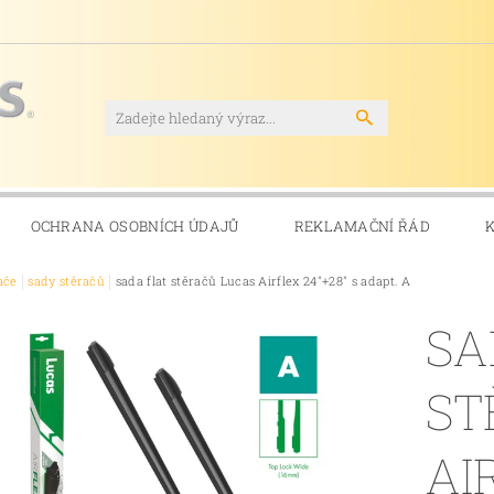
OCHRANA OSOBNÍCH ÚDAJŮ
REKLAMAČNÍ ŘÁD
ače
sady stěračů
sada flat stěračů Lucas Airflex 24"+28" s adapt. A
SA
ST
AI