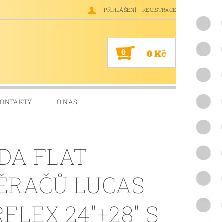
|
PŘIHLÁŠENÍ
REGISTRACE
0
0 Kč
KONTAKTY
O NÁS
DA FLAT
ĚRAČŮ LUCAS
RFLEX 24"+28" S