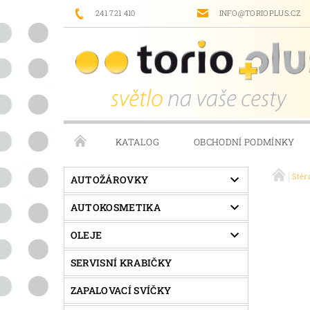
241 721 410
INFO@TORIOPLUS.CZ
KATALOG
OBCHODNÍ PODMÍNKY
Stěr
PRODÁVANÉ ZNAČKY
NAPIŠTE NÁM
AUTOŽÁROVKY
AUTOKOSMETIKA
OLEJE
SERVISNÍ KRABIČKY
ZAPALOVACÍ SVÍČKY