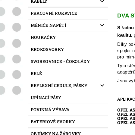
KABELY
PRACOVNÍ RUKAVICE
DVA S
MĚNIČE NAPĚTÍ
S řadou 
kvalitu,
HOUKAČKY
Díky pok
KROKOSVORKY
spojler 
pro mimo
SVORKOVNICE - ČOKOLÁDY
Tyto stě
adaptérů
RELÉ
Jsou vyb
REFLEXNÍ CEDULE, PÁSKY
UPÍNACÍ PÁSY
APLIKAC
POVINNÁ VÝBAVA
OPEL AS
OPEL AS
OPEL AS
BATERIOVÉ SVORKY
OPEL AS
OBJÍMKY NA ŽÁROVKY