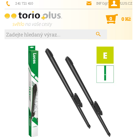
241 721 410
INFO@TORIOPLUS.CZ
0
0 Kč