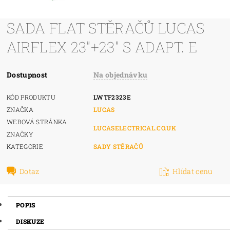
SADA FLAT STĚRAČŮ LUCAS
AIRFLEX 23"+23" S ADAPT. E
Dostupnost
Na objednávku
KÓD PRODUKTU
LWTF2323E
ZNAČKA
LUCAS
WEBOVÁ STRÁNKA
LUCASELECTRICAL.CO.UK
ZNAČKY
KATEGORIE
SADY STĚRAČŮ
Dotaz
Hlídat cenu
POPIS
DISKUZE