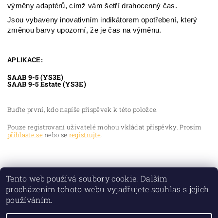
výměny adaptérů, címž vám šetří drahocenný čas.
Jsou vybaveny inovativním indikátorem opotřebení, který
změnou barvy upozorní, že je čas na výměnu.
APLIKACE:
SAAB 9-5 (YS3E)
SAAB 9-5 Estate (YS3E)
Buďte první, kdo napíše příspěvek k této položce.
Pouze registrovaní uživatelé mohou vkládat příspěvky. Prosím
přihlaste se
nebo se
registrujte
.
Tento web používá soubory cookie. Dalším
procházením tohoto webu vyjadřujete souhlas s jejich
používáním.