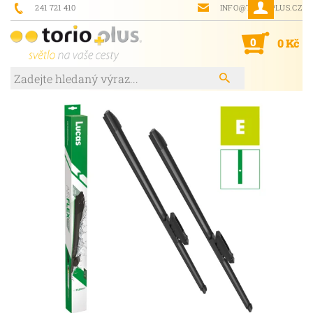
241 721 410
INFO@TORIOPLUS.CZ
0
0 Kč