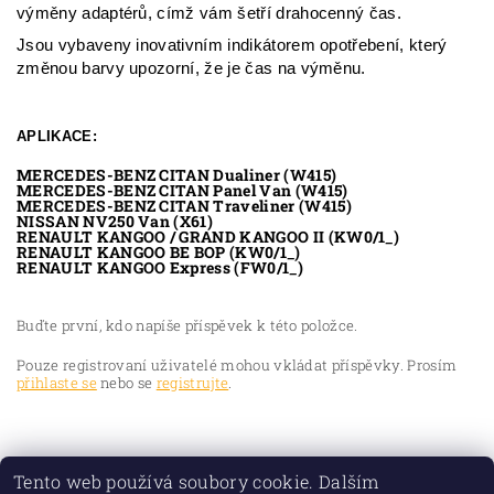
výměny adaptérů, címž vám šetří drahocenný čas.
Jsou vybaveny inovativním indikátorem opotřebení, který
změnou barvy upozorní, že je čas na výměnu.
APLIKACE:
MERCEDES-BENZ CITAN Dualiner (W415)
MERCEDES-BENZ CITAN Panel Van (W415)
MERCEDES-BENZ CITAN Traveliner (W415)
NISSAN NV250 Van (X61)
RENAULT KANGOO / GRAND KANGOO II (KW0/1_)
RENAULT KANGOO BE BOP (KW0/1_)
RENAULT KANGOO Express (FW0/1_)
Buďte první, kdo napíše příspěvek k této položce.
Pouze registrovaní uživatelé mohou vkládat příspěvky. Prosím
přihlaste se
nebo se
registrujte
.
Tento web používá soubory cookie. Dalším