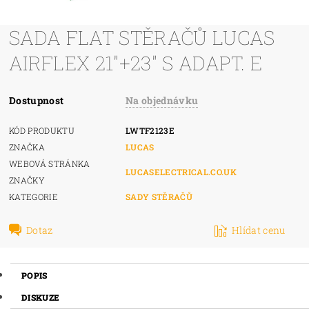
SADA FLAT STĚRAČŮ LUCAS
AIRFLEX 21"+23" S ADAPT. E
Dostupnost
Na objednávku
KÓD PRODUKTU
LWTF2123E
ZNAČKA
LUCAS
WEBOVÁ STRÁNKA
LUCASELECTRICAL.CO.UK
ZNAČKY
KATEGORIE
SADY STĚRAČŮ
Dotaz
Hlídat cenu
POPIS
DISKUZE