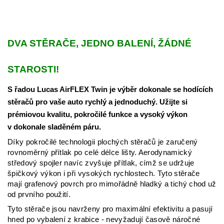
DVA STĚRAČE, JEDNO BALENÍ, ŽÁDNÉ
STAROSTI!
S řadou Lucas AirFLEX Twin je výběr dokonale se hodících
stěračů pro vaše auto rychlý a jednoduchý. Užijte si
prémiovou kvalitu, pokročilé funkce a vysoký výkon
v dokonale sladěném páru.
Díky pokročilé technologii plochých stěračů je zaručený
rovnoměrný přítlak po celé délce lišty. Aerodynamický
středový spojler navíc zvyšuje přítlak, címž se udržuje
špičkový výkon i při vysokých rychlostech.
Tyto stěrače
mají grafenový povrch pro mimořádně hladký a tichý chod už
od prvního použití.
Tyto stěrače jsou navrženy pro maximální efektivitu a pasují
hned po vybalení z krabice - nevyžadují časově náročné