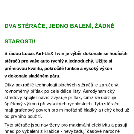
DVA STĚRAČE, JEDNO BALENÍ, ŽÁDNÉ
STAROSTI!
S řadou Lucas AirFLEX Twin je výběr dokonale se hodících
stěračů pro vaše auto rychlý a jednoduchý. Užijte si
prémiovou kvalitu, pokročilé funkce a vysoký výkon
v dokonale sladěném páru.
Díky pokročilé technologii plochých stěračů je zaručený
rovnoměrný přítlak po celé délce lišty. Aerodynamický
středový spojler navíc zvyšuje přítlak, címž se udržuje
špičkový výkon i při vysokých rychlostech.
Tyto stěrače
mají grafenový povrch pro mimořádně hladký a tichý chod už
od prvního použití.
Tyto stěrače jsou navrženy pro maximální efektivitu a pasují
hned po vybalení z krabice - nevyžadují časově náročné