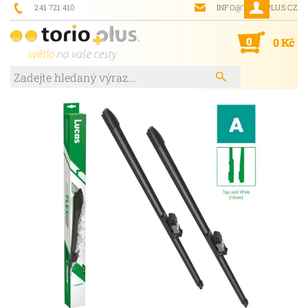
241 721 410
INFO@TORIOPLUS.CZ
0
0 Kč