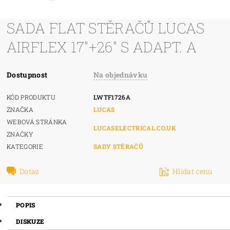
SADA FLAT STĚRAČŮ LUCAS
AIRFLEX 17"+26" S ADAPT. A
Dostupnost
Na objednávku
KÓD PRODUKTU
LWTF1726A
ZNAČKA
LUCAS
WEBOVÁ STRÁNKA
LUCASELECTRICAL.CO.UK
ZNAČKY
KATEGORIE
SADY STĚRAČŮ
Dotaz
Hlídat cenu
POPIS
DISKUZE