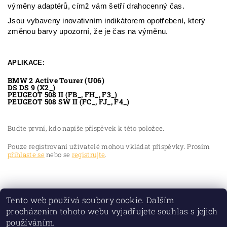
výměny adaptérů, címž vám šetří drahocenný čas.
Jsou vybaveny inovativním indikátorem opotřebení, který
změnou barvy upozorní, že je čas na výměnu.
APLIKACE:
BMW 2 Active Tourer (U06)
DS DS 9 (X2_)
PEUGEOT 508 II (FB_, FH_, F3_)
PEUGEOT 508 SW II (FC_, FJ_, F4_)
Buďte první, kdo napíše příspěvek k této položce.
Pouze registrovaní uživatelé mohou vkládat příspěvky. Prosím
přihlaste se
nebo se
registrujte
.
Tento web používá soubory cookie. Dalším
procházením tohoto webu vyjadřujete souhlas s jejich
používáním.