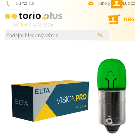
241 721 410
INFO@TORIOPLUS.CZ
0
0 Kč