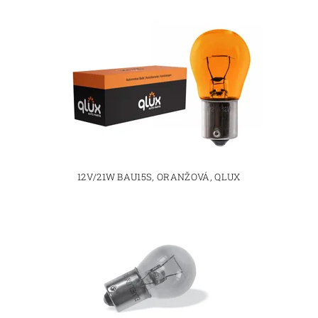
12V/21W BAU15S, ORANŽOVÁ, QLUX