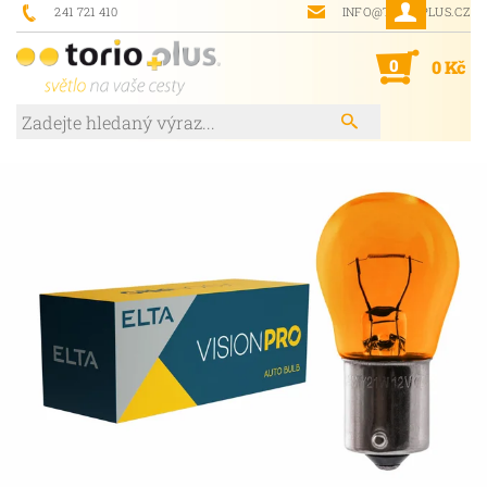
241 721 410
INFO@TORIOPLUS.CZ
0
0 Kč