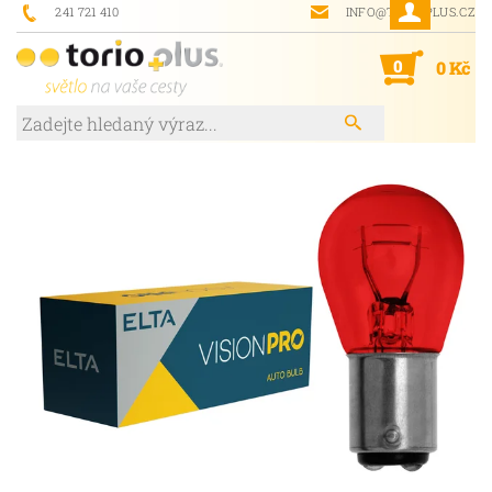
241 721 410
INFO@TORIOPLUS.CZ
0
0 Kč