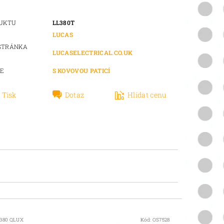
DUKTU
LL380T
LUCAS
STRÁNKA
LUCASELECTRICAL.CO.UK
IE
S KOVOVOU PATICÍ
Tisk
Dotaz
Hlídat cenu
1380 QLUX
Kód:
OS7528