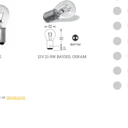
X
12V 21-5W BAY15D, OSRAM
 se
registrujte
.