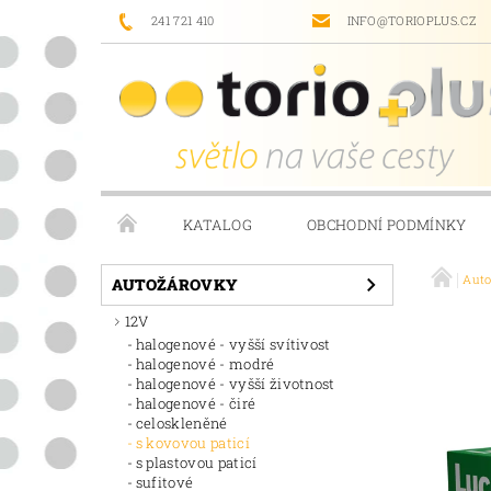
241 721 410
INFO@TORIOPLUS.CZ
KATALOG
OBCHODNÍ PODMÍNKY
Aut
PRODÁVANÉ ZNAČKY
NAPIŠTE NÁM
AUTOŽÁROVKY
12V
halogenové - vyšší svítivost
halogenové - modré
halogenové - vyšší životnost
halogenové - čiré
celoskleněné
s kovovou paticí
s plastovou paticí
sufitové