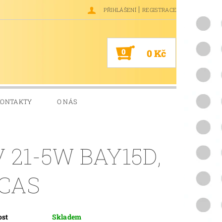
|
PŘIHLÁŠENÍ
REGISTRACE
0
0 Kč
KONTAKTY
O NÁS
V 21-5W BAY15D,
CAS
ost
Skladem