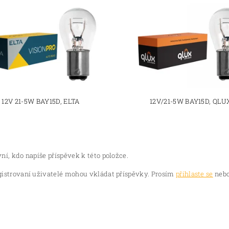
12V 21-5W BAY15D, ELTA
12V/21-5W BAY15D, QLU
ní, kdo napíše příspěvek k této položce.
gistrovaní uživatelé mohou vkládat příspěvky. Prosím
přihlaste se
nebo