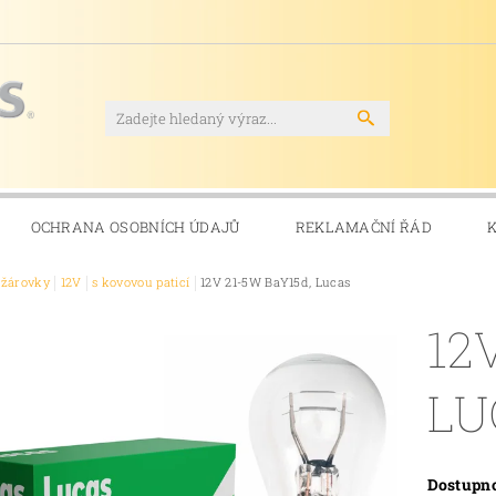
OCHRANA OSOBNÍCH ÚDAJŮ
REKLAMAČNÍ ŘÁD
ožárovky
12V
s kovovou paticí
12V 21-5W BaY15d, Lucas
12
LU
Dostupn