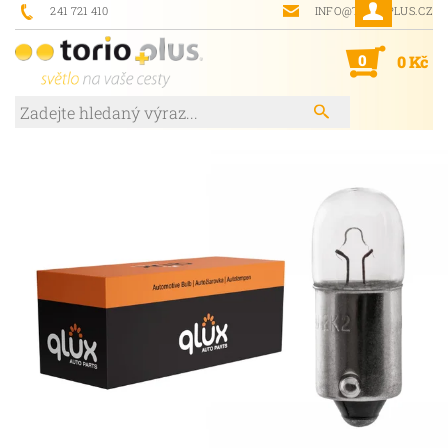
241 721 410
INFO@TORIOPLUS.CZ
0
0 Kč