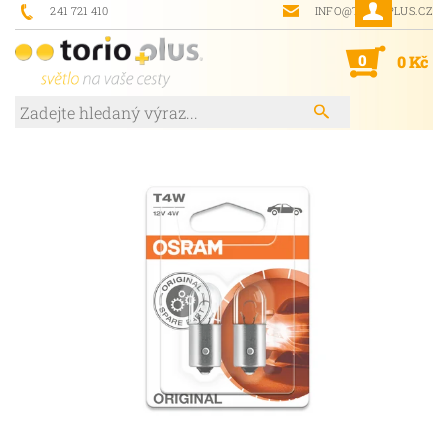
241 721 410
INFO@TORIOPLUS.CZ
0
0 Kč