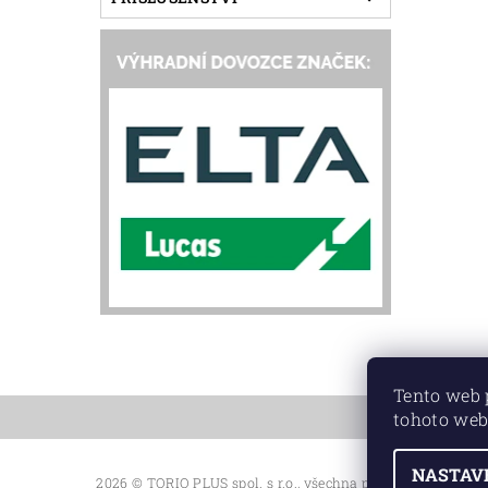
Tento web 
tohoto web
NASTAV
2026 © TORIO PLUS spol. s r.o., všechna práva vyhrazena