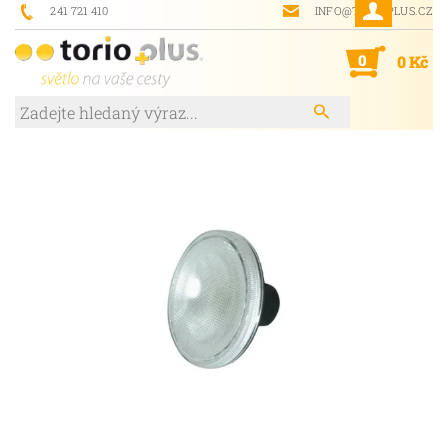
241 721 410
INFO@TORIOPLUS.CZ
0
0 Kč