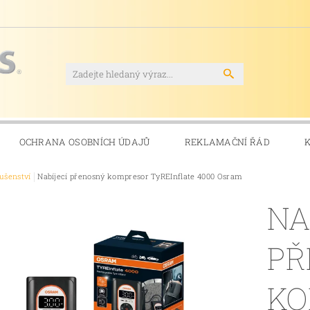
OCHRANA OSOBNÍCH ÚDAJŮ
REKLAMAČNÍ ŘÁD
lušenství
Nabíjecí přenosný kompresor TyREInflate 4000 Osram
NA
PŘ
KO