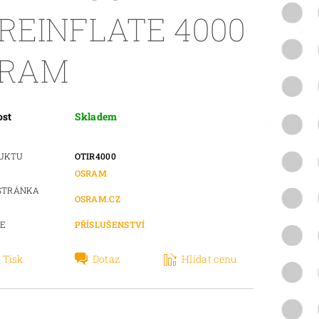
REINFLATE 4000
SRAM
ost
Skladem
DUKTU
OTIR4000
OSRAM
STRÁNKA
OSRAM.CZ
IE
PŘÍSLUŠENSTVÍ
Tisk
Dotaz
Hlídat cenu