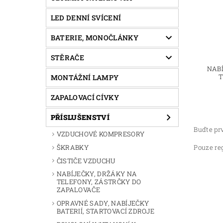
LED DENNÍ SVÍCENÍ
BATERIE, MONOČLÁNKY
STĚRAČE
NAB
T
MONTÁŽNÍ LAMPY
ZAPALOVACÍ CÍVKY
PŘÍSLUŠENSTVÍ
Buďte prv
VZDUCHOVÉ KOMPRESORY
ŠKRABKY
Pouze re
ČISTIČE VZDUCHU
NABÍJEČKY, DRŽÁKY NA
TELEFONY, ZÁSTRČKY DO
ZAPALOVAČE
OPRAVNÉ SADY, NABÍJEČKY
BATERIÍ, STARTOVACÍ ZDROJE