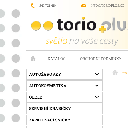
241 721 410
INFO@TORIOPLUS.CZ
KATALOG
OBCHODNÍ PODMÍNKY
Přís
PRODÁVANÉ ZNAČKY
NAPIŠTE NÁM
AUTOŽÁROVKY
AUTOKOSMETIKA
OLEJE
SERVISNÍ KRABIČKY
ZAPALOVACÍ SVÍČKY