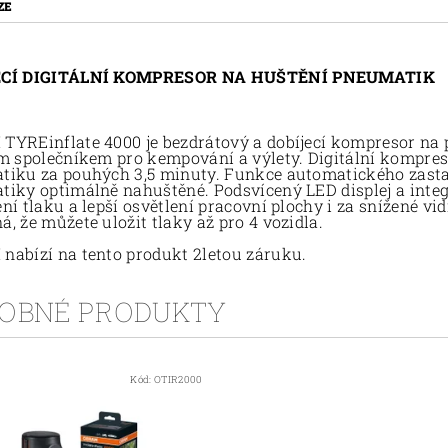
ZE
ECÍ DIGITÁLNÍ KOMPRESOR NA HUŠTĚNÍ PNEUMATIK
YREinflate 4000 je bezdrátový a dobíjecí kompresor na p
m společníkem pro kempování a výlety. Digitální kompre
iku za pouhých 3,5 minuty. Funkce automatického zastav
iky optimálně nahuštěné. Podsvícený LED displej a integr
ní tlaku a lepší osvětlení pracovní plochy i za snížené vi
, že můžete uložit tlaky až pro 4 vozidla.
abízí na tento produkt 2letou záruku.
OBNÉ PRODUKTY
Kód:
OTIR2000