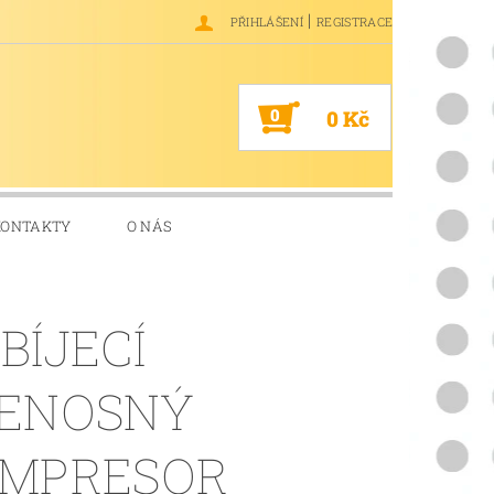
|
PŘIHLÁŠENÍ
REGISTRACE
0
0 Kč
KONTAKTY
O NÁS
BÍJECÍ
ENOSNÝ
MPRESOR