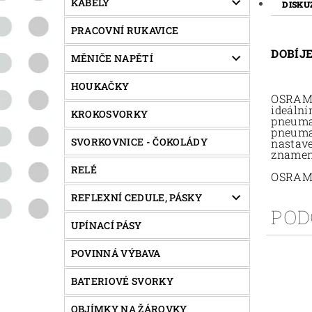
KABELY
DISKU
PRACOVNÍ RUKAVICE
DOBÍJ
MĚNIČE NAPĚTÍ
HOUKAČKY
OSRAM T
ideální
KROKOSVORKY
pneumat
pneumat
SVORKOVNICE - ČOKOLÁDY
nastave
znamená
RELÉ
OSRAM n
REFLEXNÍ CEDULE, PÁSKY
POD
UPÍNACÍ PÁSY
POVINNÁ VÝBAVA
BATERIOVÉ SVORKY
OBJÍMKY NA ŽÁROVKY