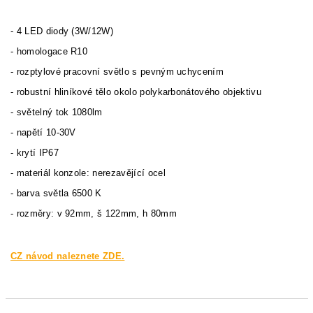
- 4 LED diody (3W/12W)
- homologace R10
- rozptylové pracovní světlo s pevným uchycením
- robustní hliníkové tělo okolo polykarbonátového objektivu
- světelný tok 1080lm
- napětí 10-30V
- krytí IP67
- materiál konzole: nerezavějící ocel
- barva světla 6500 K
- rozměry: v 92mm, š 122mm, h 80mm
CZ návod naleznete ZDE.