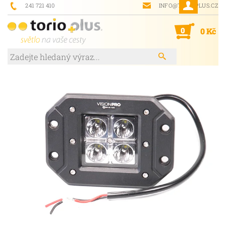
241 721 410
INFO@TORIOPLUS.CZ
0
0 Kč