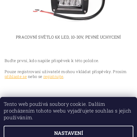
PRACOVNÍ SVĚTLO 6X LED, 10-30V, PEVNÉ UCHYCENÍ
Buďte první, kdo napíše příspěvek k této položce.
Pouze registrovaní uživatelé mohou vkládat příspěvky. Prosím
přihlaste se
nebo se
registrujte
.
Tento web používá soubory cookie. Dalším
procházením tohoto webu vyjadřujete souhlas s jejich
používáním.
NASTAVENÍ