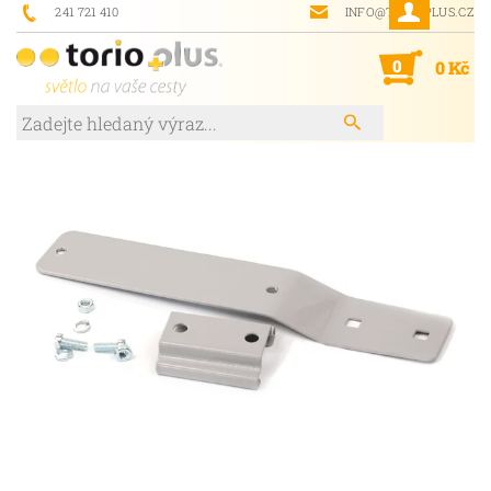
241 721 410
INFO@TORIOPLUS.CZ
0
0 Kč