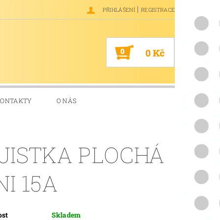
|
PŘIHLÁŠENÍ
REGISTRACE
0
0 Kč
KONTAKTY
O NÁS
JISTKA PLOCHÁ
NI 15A
ost
Skladem