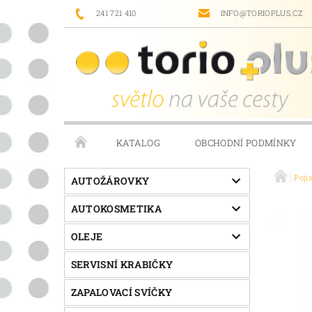
241 721 410
INFO@TORIOPLUS.CZ
KATALOG
OBCHODNÍ PODMÍNKY
Poji
PRODÁVANÉ ZNAČKY
NAPIŠTE NÁM
AUTOŽÁROVKY
AUTOKOSMETIKA
OLEJE
SERVISNÍ KRABIČKY
ZAPALOVACÍ SVÍČKY