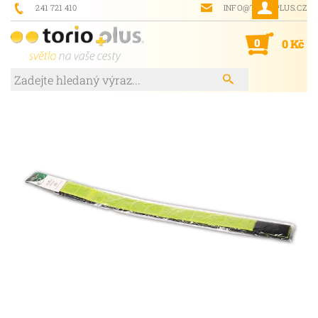
241 721 410
INFO@TORIOPLUS.CZ
0
0 Kč