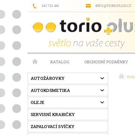
241 721 410
INFO@TORIOPLUS.CZ
KATALOG
OBCHODNÍ PODMÍNKY
Refl
PRODÁVANÉ ZNAČKY
NAPIŠTE NÁM
AUTOŽÁROVKY
AUTOKOSMETIKA
OLEJE
SERVISNÍ KRABIČKY
ZAPALOVACÍ SVÍČKY