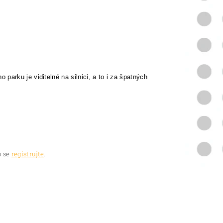
arku je viditelné na silnici, a to i za špatných
 se
registrujte
.