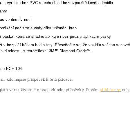
kce výrobku bez PVC s technologií bezrozpouštědlového lepidla
arvy
jas ve dne i v noci
ronikání nečistot a vody díky utěsnění hran
í páska, která se snadno aplikuje i bez použití aplikační pásky
ýt v bezpečí během hodin tmy. Přesvědčte se, že vozidlo vašeho vozového p
viditelnosti, s retroreflexní 3M™ Diamond Grade™.
ace ECE 104
ní, kdo napíše příspěvek k této položce.
gistrovaní uživatelé mohou vkládat příspěvky. Prosím
přihlaste se
nebo