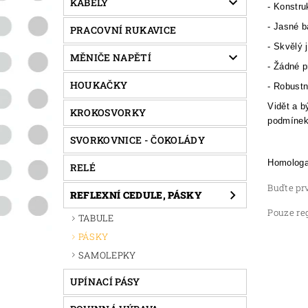
KABELY
- Konstru
- Jasné b
PRACOVNÍ RUKAVICE
- Skvělý 
MĚNIČE NAPĚTÍ
- Žádné p
HOUKAČKY
- Robustn
Vidět a b
KROKOSVORKY
podmínek 
SVORKOVNICE - ČOKOLÁDY
Homolog
RELÉ
Buďte prv
REFLEXNÍ CEDULE, PÁSKY
Pouze re
TABULE
PÁSKY
SAMOLEPKY
UPÍNACÍ PÁSY