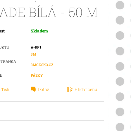
ADE BÍLÁ - 50 M
ost
Skladem
DUKTU
A-RP1
3M
STRÁNKA
3MCESKO.CZ
IE
PÁSKY
Tisk
Dotaz
Hlídat cenu