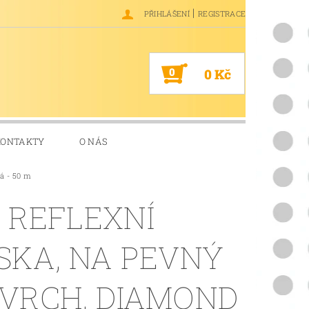
|
PŘIHLÁŠENÍ
REGISTRACE
0
0 Kč
KONTAKTY
O NÁS
á - 50 m
 REFLEXNÍ
SKA, NA PEVNÝ
VRCH, DIAMOND