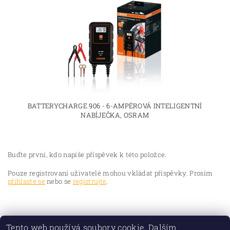
BATTERYCHARGE 906 - 6-AMPÉROVÁ INTELIGENTNÍ
NABÍJEČKA, OSRAM
Buďte první, kdo napíše příspěvek k této položce.
Pouze registrovaní uživatelé mohou vkládat příspěvky. Prosím
přihlaste se
nebo se
registrujte
.
Tento web používá soubory cookie. Dalším