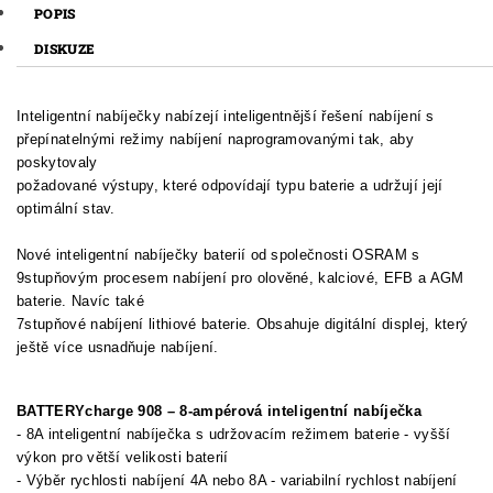
POPIS
DISKUZE
Inteligentní nabíječky nabízejí inteligentnější řešení nabíjení s
přepínatelnými režimy nabíjení naprogramovanými tak, aby
poskytovaly
požadované výstupy, které odpovídají typu baterie a udržují její
optimální stav.
Nové inteligentní nabíječky baterií od společnosti OSRAM s
9stupňovým procesem nabíjení pro olověné, kalciové, EFB a AGM
baterie. Navíc také
7stupňové nabíjení lithiové baterie. Obsahuje digitální displej, který
ještě více usnadňuje nabíjení.
BATTERYcharge 908 – 8-ampérová inteligentní nabíječka
- 8A inteligentní nabíječka s udržovacím režimem baterie - vyšší
výkon pro větší velikosti baterií
- Výběr rychlosti nabíjení 4A nebo 8A - variabilní rychlost nabíjení