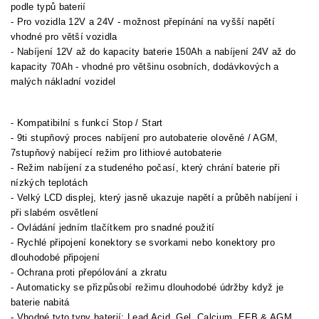
podle typů baterií
- Pro vozidla 12V a 24V - možnost přepínání na vyšší napětí
vhodné pro větší vozidla
- Nabíjení 12V až do kapacity baterie 150Ah a nabíjení 24V až do
kapacity 70Ah - vhodné pro většinu osobních, dodávkových a
malých nákladní vozidel
- Kompatibilní s funkcí Stop / Start
- 9ti stupňový proces nabíjení pro autobaterie olověné / AGM,
7stupňový nabíjecí režim pro lithiové autobaterie
- Režim nabíjení za studeného počasí, který chrání baterie při
nízkých teplotách
- Velký LCD displej, který jasně ukazuje napětí a průběh nabíjení i
při slabém osvětlení
- Ovládání jedním tlačítkem pro snadné použití
- Rychlé připojení konektory se svorkami nebo konektory pro
dlouhodobé připojení
- Ochrana proti přepólování a zkratu
- Automaticky se přizpůsobí režimu dlouhodobé údržby když je
baterie nabitá
- Vhodné tyto typy baterií: Lead Acid, Gel, Calcium, EFB & AGM