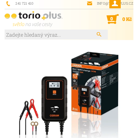
241 721 410
INFO@TORIOPLUS.CZ
0
0 Kč