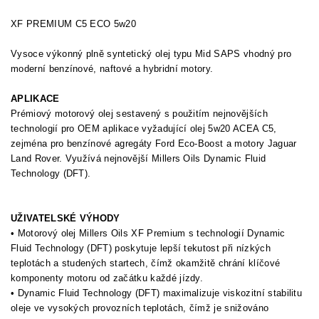
XF PREMIUM C5 ECO 5w20
Vysoce výkonný plně syntetický olej typu Mid SAPS vhodný pro
moderní benzínové, naftové a hybridní motory.
APLIKACE
Prémiový motorový olej sestavený s použitím nejnovějších
technologií pro OEM aplikace vyžadující olej 5w20 ACEA C5,
zejména pro benzínové agregáty Ford Eco-Boost a motory Jaguar
Land Rover. Využívá nejnovější Millers Oils Dynamic Fluid
Technology (DFT).
UŽIVATELSKÉ VÝHODY
• Motorový olej Millers Oils XF Premium s technologií Dynamic
Fluid Technology (DFT) poskytuje lepší tekutost při nízkých
teplotách a studených startech, čímž okamžitě chrání klíčové
komponenty motoru od začátku každé jízdy.
• Dynamic Fluid Technology (DFT) maximalizuje viskozitní stabilitu
oleje ve vysokých provozních teplotách, čímž je snižováno