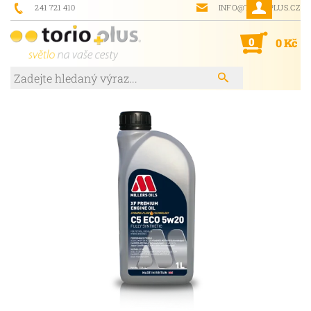
241 721 410
INFO@TORIOPLUS.CZ
0
0 Kč