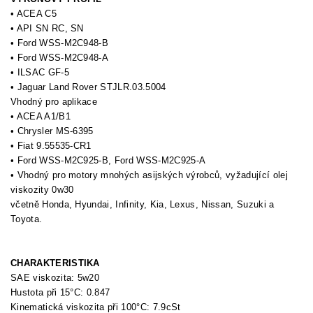
• ACEA C5
• API SN RC, SN
• Ford WSS-M2C948-B
• Ford WSS-M2C948-A
• ILSAC GF-5
• Jaguar Land Rover STJLR.03.5004
Vhodný pro aplikace
• ACEA A1/B1
• Chrysler MS-6395
• Fiat 9.55535-CR1
• Ford WSS-M2C925-B, Ford WSS-M2C925-A
• Vhodný pro motory mnohých asijských výrobců, vyžadující olej
viskozity 0w30
včetně Honda, Hyundai, Infinity, Kia, Lexus, Nissan, Suzuki a
Toyota.
CHARAKTERISTIKA
SAE viskozita: 5w20
Hustota při 15°C: 0.847
Kinematická viskozita při 100°C: 7.9cSt