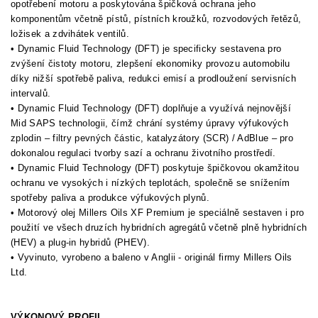
opotřebení motoru a poskytována špičková ochrana jeho
komponentům včetně pístů, pístních kroužků, rozvodových řetězů,
ložisek a zdvihátek ventilů.
• Dynamic Fluid Technology (DFT) je specificky sestavena pro
zvýšení čistoty motoru, zlepšení ekonomiky provozu automobilu
díky nižší spotřebě paliva, redukci emisí a prodloužení servisních
intervalů.
• Dynamic Fluid Technology (DFT) doplňuje a využívá nejnovější
Mid SAPS technologii, čímž chrání systémy úpravy výfukových
zplodin – filtry pevných částic, katalyzátory (SCR) / AdBlue – pro
dokonalou regulaci tvorby sazí a ochranu životního prostředí.
• Dynamic Fluid Technology (DFT) poskytuje špičkovou okamžitou
ochranu ve vysokých i nízkých teplotách, společně se snížením
spotřeby paliva a produkce výfukových plynů.
• Motorový olej Millers Oils XF Premium je speciálně sestaven i pro
použití ve všech druzích hybridních agregátů včetně plně hybridních
(HEV) a plug-in hybridů (PHEV).
• Vyvinuto, vyrobeno a baleno v Anglii - originál firmy Millers Oils
Ltd.
VÝKONOVÝ PROFIL