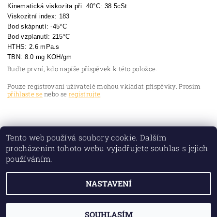
Kinematická viskozita při 40°C: 38.5cSt
Viskozitní index: 183
Bod skápnutí: -45°C
Bod vzplanutí: 215°C
HTHS: 2.6 mPa.s
TBN: 8.0 mg KOH/gm
Buďte první, kdo napíše příspěvek k této položce.
Pouze registrovaní uživatelé mohou vkládat příspěvky. Prosím
přihlaste se
nebo se
registrujte
.
Tento web používá soubory cookie. Dalším
procházením tohoto webu vyjadřujete souhlas s jejich
používáním.
NASTAVENÍ
2026 © TORIO PLUS spol. s r.o., všechna práva vyhrazena
Vytvořil Shoptet
SOUHLASÍM