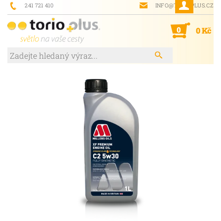
241 721 410
INFO@TORIOPLUS.CZ
0
0 Kč