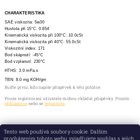
CHARAKTERISTIKA
SAE viskozita: 5w30
Hustota při 15°C: 0.854
Kinematická viskozita při 100°C: 10.0cSt
Kinematická viskozita při 40°C: 55.0cSt
Viskozitní index: 171
Bod skápnutí: -45°C
Bod vzplanutí: 230°C
HTHS: 3.0 mPa.s
TBN: 8.0 mg KOH/gm
Buďte první, kdo napíše příspěvek k této položce.
Pouze registrovaní uživatelé mohou vkládat příspěvky. Prosím
přihlaste se
nebo se
registrujte
.
Tento web používá soubory cookie. Dalším
procházením tohoto webu vyjadřujete souhlas s jejich