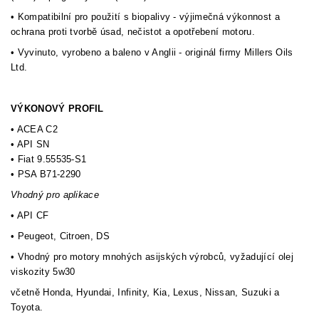
• Kompatibilní pro použití s biopalivy - výjimečná výkonnost a
ochrana proti tvorbě úsad, nečistot a opotřebení motoru.
• Vyvinuto, vyrobeno a baleno v Anglii - originál firmy Millers Oils
Ltd.
VÝKONOVÝ PROFIL
• ACEA C2
• API SN
• Fiat 9.55535-S1
• PSA B71-2290
Vhodný pro aplikace
• API CF
• Peugeot, Citroen, DS
• Vhodný pro motory mnohých asijských výrobců, vyžadující olej
viskozity 5w30
včetně Honda, Hyundai, Infinity, Kia, Lexus, Nissan, Suzuki a
Toyota.