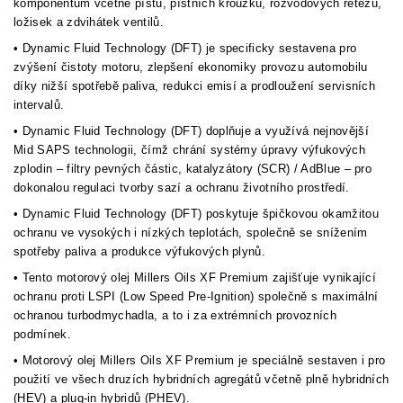
komponentům včetně pístů, pístních kroužků, rozvodových řetězů,
ložisek a zdvihátek ventilů.
• Dynamic Fluid Technology (DFT) je specificky sestavena pro
zvýšení čistoty motoru, zlepšení ekonomiky provozu automobilu
díky nižší spotřebě paliva, redukci emisí a prodloužení servisních
intervalů.
• Dynamic Fluid Technology (DFT) doplňuje a využívá nejnovější
Mid SAPS technologii, čímž chrání systémy úpravy výfukových
zplodin – filtry pevných částic, katalyzátory (SCR) / AdBlue – pro
dokonalou regulaci tvorby sazí a ochranu životního prostředí.
• Dynamic Fluid Technology (DFT) poskytuje špičkovou okamžitou
ochranu ve vysokých i nízkých teplotách, společně se snížením
spotřeby paliva a produkce výfukových plynů.
• Tento motorový olej Millers Oils XF Premium zajišťuje vynikající
ochranu proti LSPI (Low Speed Pre-Ignition) společně s maximální
ochranou turbodmychadla, a to i za extrémních provozních
podmínek.
• Motorový olej Millers Oils XF Premium je speciálně sestaven i pro
použití ve všech druzích hybridních agregátů včetně plně hybridních
(HEV) a plug-in hybridů (PHEV).