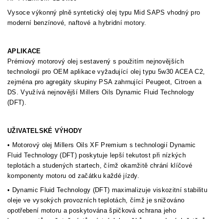
Vysoce výkonný plně syntetický olej typu Mid SAPS vhodný pro
moderní benzínové, naftové a hybridní motory.
APLIKACE
Prémiový motorový olej sestavený s použitím nejnovějších
technologií pro OEM aplikace vyžadující olej typu 5w30 ACEA C2,
zejména pro agregáty skupiny PSA zahrnující Peugeot, Citroen a
DS. Využívá nejnovější Millers Oils Dynamic Fluid Technology
(DFT).
UŽIVATELSKÉ VÝHODY
• Motorový olej Millers Oils XF Premium s technologií Dynamic
Fluid Technology (DFT) poskytuje lepší tekutost při nízkých
teplotách a studených startech, čímž okamžitě chrání klíčové
komponenty motoru od začátku každé jízdy.
• Dynamic Fluid Technology (DFT) maximalizuje viskozitní stabilitu
oleje ve vysokých provozních teplotách, čímž je snižováno
opotřebení motoru a poskytována špičková ochrana jeho