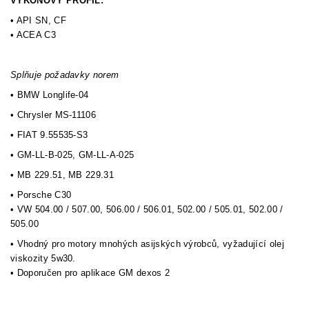
VÝKONOVÝ PROFIL:
• API SN, CF
• ACEA C3
Splňuje požadavky norem
• BMW Longlife-04
• Chrysler MS-11106
• FIAT 9.55535-S3
• GM-LL-B-025, GM-LL-A-025
• MB 229.51, MB 229.31
• Porsche C30
• VW 504.00 / 507.00, 506.00 / 506.01, 502.00 / 505.01, 502.00 /
505.00
• Vhodný pro motory mnohých asijských výrobců, vyžadující olej
viskozity 5w30.
• Doporučen pro aplikace GM dexos 2