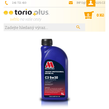
241 721 410
INFO@TORIOPLUS.CZ
0
0 Kč