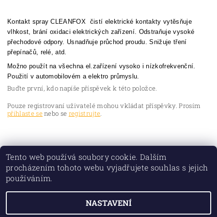
Kontakt spray CLEANFOX čistí elektrické kontakty vytěsňuje
vlhkost, brání oxidaci elektrických zařízení. Odstraňuje vysoké
přechodové odpory. Usnadňuje průchod proudu. Snižuje tření
přepínačů, relé, atd.
Možno použít na všechna el.zařízení vysoko i nízkofrekvenční.
Použití v automobilovém a elektro průmyslu.
Buďte první, kdo napíše příspěvek k této položce.
Pouze registrovaní uživatelé mohou vkládat příspěvky. Prosím
přihlaste se
nebo se
registrujte
.
Tento web používá soubory cookie. Dalším
procházením tohoto webu vyjadřujete souhlas s jejich
používáním.
NASTAVENÍ
2026 © TORIO PLUS spol. s r.o., všechna práva vyhrazena