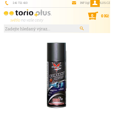
241 721 410
INFO@TORIOPLUS.CZ
0
0 Kč