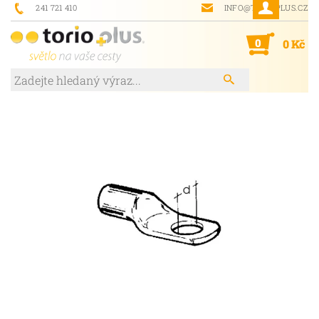
241 721 410
INFO@TORIOPLUS.CZ
0
0 Kč