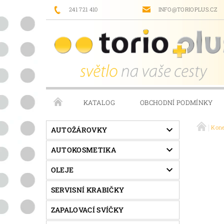
241 721 410
INFO@TORIOPLUS.CZ
KATALOG
OBCHODNÍ PODMÍNKY
Kon
PRODÁVANÉ ZNAČKY
NAPIŠTE NÁM
AUTOŽÁROVKY
AUTOKOSMETIKA
OLEJE
SERVISNÍ KRABIČKY
ZAPALOVACÍ SVÍČKY