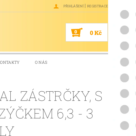
|
PŘIHLÁŠENÍ
REGISTRACE
0
0 Kč
KONTAKTY
O NÁS
AL ZÁSTRČKY, S
ZÝČKEM 6,3 - 3
LY