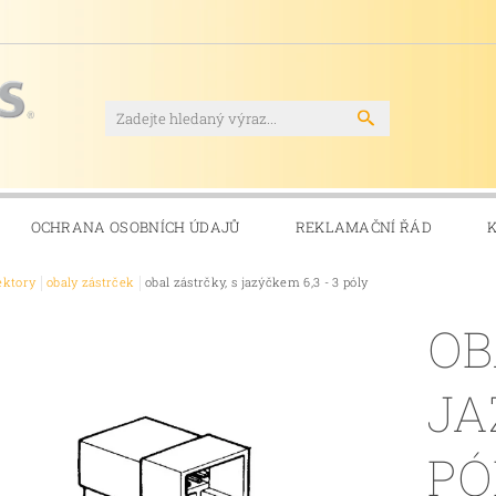
OCHRANA OSOBNÍCH ÚDAJŮ
REKLAMAČNÍ ŘÁD
ektory
obaly zástrček
obal zástrčky, s jazýčkem 6,3 - 3 póly
OB
JA
PÓ