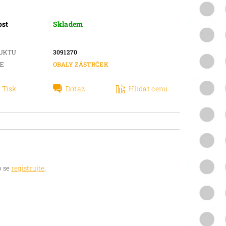
ost
Skladem
DUKTU
3091270
IE
OBALY ZÁSTRČEK
Tisk
Dotaz
Hlídat cenu
 se
registrujte
.